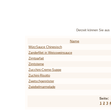
Derzeit können Sie aus
Name
WürzSauce Chinesisch
Zanderfilet in Weissweinsauce
Zimtparfait
Zimtsterne
Zucchini-Creme-Suppe
Zuchini-Risotto
Zwetschgenröster
Zwiebelmarmelade
Seite:
1
2
3