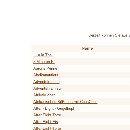
Derzeit können Sie aus 
Name
... a la Thai
5 Minuten Ei
Aarons Penne
Abelkanauflauf
Adventskuchen
Adventstiramisu
Afrikakuchen
Afrikanisches Sößchen mit CousCous
After - Eight - Gugelhupf
After Eight Torte
After-Eight-Eis
After-Eight-Torte