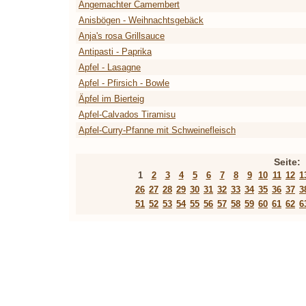
Angemachter Camembert
Anisbögen - Weihnachtsgebäck
Anja's rosa Grillsauce
Antipasti - Paprika
Apfel - Lasagne
Apfel - Pfirsich - Bowle
Äpfel im Bierteig
Apfel-Calvados Tiramisu
Apfel-Curry-Pfanne mit Schweinefleisch
Seite:
1
2
3
4
5
6
7
8
9
10
11
12
1
26
27
28
29
30
31
32
33
34
35
36
37
3
51
52
53
54
55
56
57
58
59
60
61
62
6