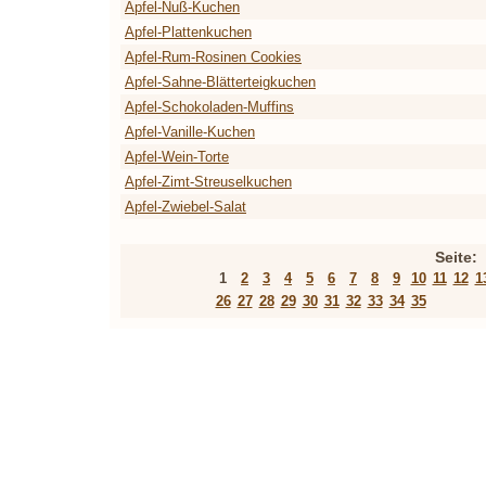
Apfel-Nuß-Kuchen
Apfel-Plattenkuchen
Apfel-Rum-Rosinen Cookies
Apfel-Sahne-Blätterteigkuchen
Apfel-Schokoladen-Muffins
Apfel-Vanille-Kuchen
Apfel-Wein-Torte
Apfel-Zimt-Streuselkuchen
Apfel-Zwiebel-Salat
Seite:
1
2
3
4
5
6
7
8
9
10
11
12
1
26
27
28
29
30
31
32
33
34
35