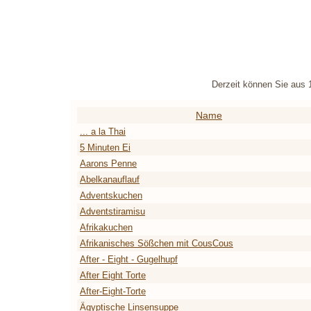
Derzeit können Sie aus 
Name
... a la Thai
5 Minuten Ei
Aarons Penne
Abelkanauflauf
Adventskuchen
Adventstiramisu
Afrikakuchen
Afrikanisches Sößchen mit CousCous
After - Eight - Gugelhupf
After Eight Torte
After-Eight-Torte
Ägyptische Linsensuppe