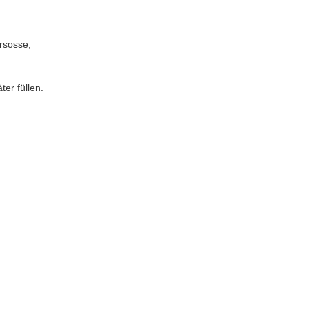
rsosse,
er füllen.