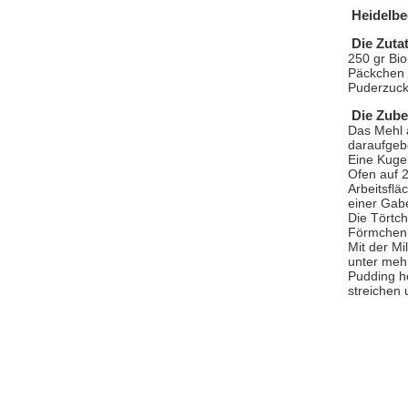
Heidelbe
Die Zuta
250 gr Bio
Päckchen B
Puderzuck
Die Zube
Das Mehl a
daraufgeb
Eine Kugel
Ofen auf 
Arbeitsfl
einer Gabe
Die Törtc
Förmchen
Mit der M
unter meh
Pudding h
streichen 