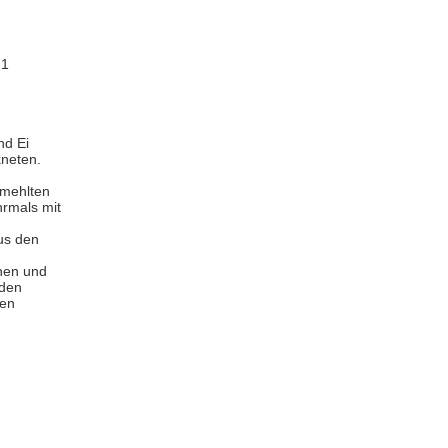
 1
nd Ei
kneten.
emehlten
hrmals mit
us den
hen und
 den
hen