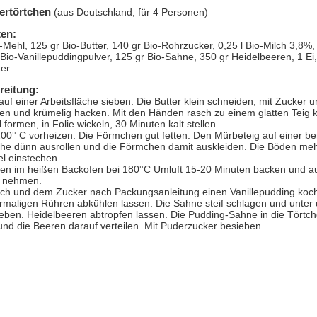
ertörtchen
(aus Deutschland, für 4 Personen)
ten:
-Mehl, 125 gr Bio-Butter, 140 gr Bio-Rohrzucker, 0,25 l Bio-Milch 3,8%,
io-Vanillepuddingpulver, 125 gr Bio-Sahne, 350 gr Heidelbeeren, 1 Ei,
er.
reitung:
uf einer Arbeitsfläche sieben. Die Butter klein schneiden, mit Zucker u
en und krümelig hacken. Mit den Händen rasch zu einem glatten Teig 
 formen, in Folie wickeln, 30 Minuten kalt stellen.
200° C vorheizen. Die Förmchen gut fetten. Den Mürbeteig auf einer b
äche dünn ausrollen und die Förmchen damit auskleiden. Die Böden me
l einstechen.
hen im heißen Backofen bei 180°C Umluft 15-20 Minuten backen und a
 nehmen.
ilch und dem Zucker nach Packungsanleitung einen Vanillepudding koc
rmaligen Rühren abkühlen lassen. Die Sahne steif schlagen und unter
eben. Heidelbeeren abtropfen lassen. Die Pudding-Sahne in die Törtc
und die Beeren darauf verteilen. Mit Puderzucker besieben.