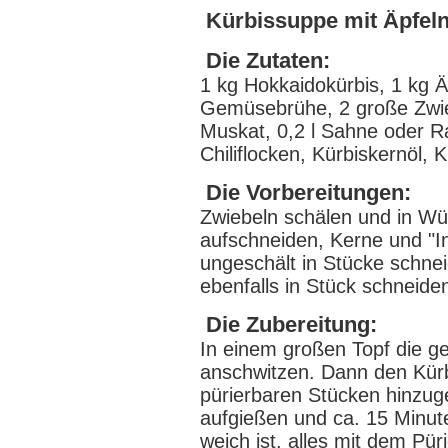
Kürbissuppe mit Äpfel
Die Zutaten:
1 kg Hokkaidokürbis, 1 kg Äp
Gemüsebrühe, 2 große Zwiebe
Muskat, 0,2 l Sahne oder Ra
Chiliflocken, Kürbiskernöl, 
Die Vorbereitungen:
Zwiebeln schälen und in Wü
aufschneiden, Kerne und "I
ungeschält in Stücke schnei
ebenfalls in Stück schneide
Die Zubereitung:
In einem großen Topf die g
anschwitzen. Dann den Kürbi
pürierbaren Stücken hinzu
aufgießen und ca. 15 Minut
weich ist, alles mit dem Pür